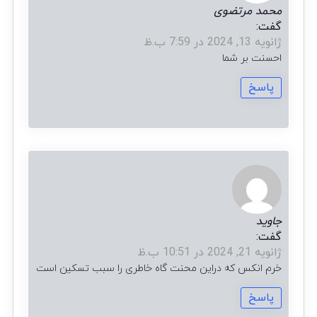
محمد مرتضوی
گفت:
ژانویه 13, 2024 در 7:59 ب.ظ
احسنت بر شما
پاسخ
جاوید
گفت:
ژانویه 21, 2024 در 10:51 ب.ظ
خرم انکس که دراین محنت گاه خاطری را سبب تسکین است
پاسخ